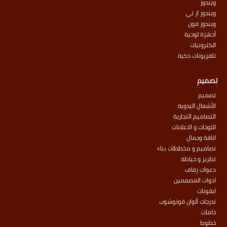
ويندوز
ويندوز آر تي
ويندوز فون
أجهزة لوحية
الكترونيات
تلفزيونات ذكية
تصميم
تصميم
الأشغال اليدوية
التصاميم التجارية
اللوحات و الاعلانات
اناقة وجمال
تصاميم و مخططات بناء
تطريز و خياطة
دعوات زفاف
ادوات المصممين
ايقونات
تدرجات ألوان فوتوشوب
خامات
خطوط