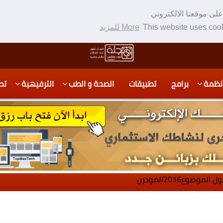
لى موقعنا الالكتروني
This website uses cook
More للمزيد
نظمة
برامج
تطبيقات
الصحة و الطب
الترفيهية
تص
لموضوع2016المودرن