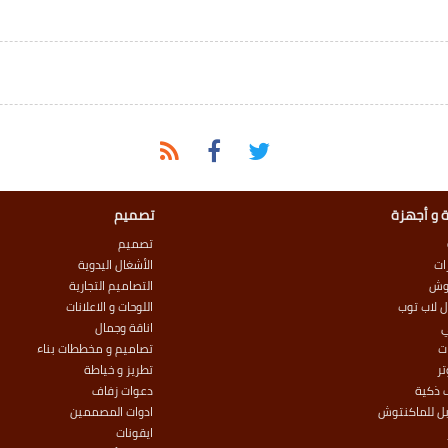
 و أجهزة
تصميم
تصميم
ات
الأشغال اليدوية
وش
التصاميم التجارية
 لاب توب
اللوحات و الاعلانات
اناقة وجمال
ت
تصاميم و مخططات بناء
ر
تطريز و خياطة
 ذكية
دعوات زفاف
بل للماكنتوش
ادوات المصممين
ايقونات