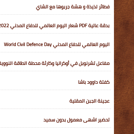
فطائر لذيذة و هشة جربوها مع الشاي
بدقة عالية PDF شعار اليوم العالمي للدفاع المدني 2022-1443 في السعودية
اليوم العالمي للدفاع المدني World Civil Defence Day
مفاعل تشرنوبل في أوكرانيا وكارثة محطة الطاقة النووية
كفتة داوود باشا
عجينة الجبن المقلية
تحضير اشهى معمول بدون سميد