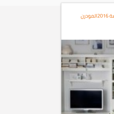
ديكورات منزليه لغرف المعيشة 2016المودرن