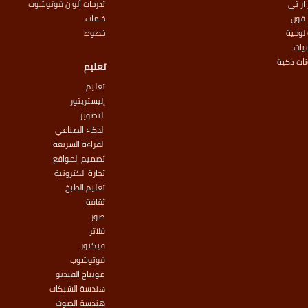
آر تي
تدرجات ألوان فوتوشوب
 فون
خامات
لوحية
خطوط
نيات
نات ذكية
تعليم
تعليم
إليستريتور
التصوير
الذكاء الصناعي
القراءة السريعة
تصميم المواقع
تجارة الكترونية
تعليم الطبخ
ثقافة
صور
فلاتر
فيكتور
فوتوشوب
مونتاج الفيديو
هندسة الشبكات
هندسة الصوت