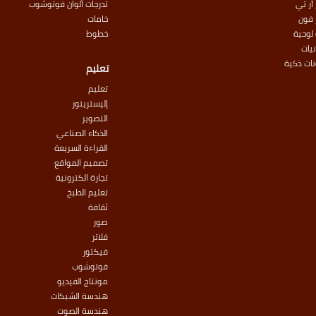
آر تي
تدرجات ألوان فوتوشوب
 فون
خامات
لوحية
خطوط
نيات
نات ذكية
تعليم
تعليم
إليستريتور
التصوير
الذكاء الصناعي
القراءة السريعة
تصميم المواقع
تجارة الكترونية
تعليم الطبخ
ثقافة
صور
فلاتر
فيكتور
فوتوشوب
مونتاج الفيديو
هندسة الشبكات
هندسة الصوت