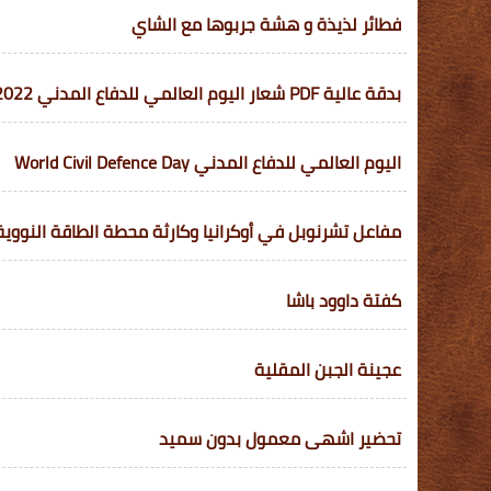
فطائر لذيذة و هشة جربوها مع الشاي
بدقة عالية PDF شعار اليوم العالمي للدفاع المدني 2022-1443 في السعودية
اليوم العالمي للدفاع المدني World Civil Defence Day
مفاعل تشرنوبل في أوكرانيا وكارثة محطة الطاقة النووية
كفتة داوود باشا
عجينة الجبن المقلية
تحضير اشهى معمول بدون سميد