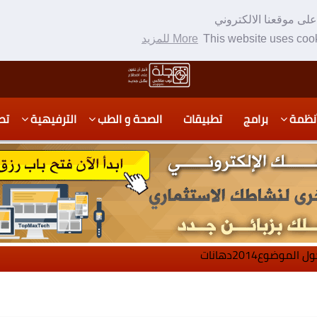
لى موقعنا الالكتروني
This website uses cook
More للمزيد
نظمة
برامج
تطبيقات
الصحة و الطب
الترفيهية
تص
لموضوع2014دهانات