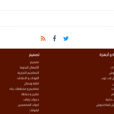
 و أجهزة
تصميم
تصميم
ات
الأشغال اليدوية
وش
التصاميم التجارية
 لاب توب
اللوحات و الاعلانات
اناقة وجمال
ت
تصاميم و مخططات بناء
ر
تطريز و خياطة
 ذكية
دعوات زفاف
بل للماكنتوش
ادوات المصممين
ايقونات