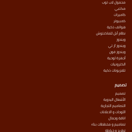
محمول لاب توب
مكتبي
كاميرات
كمبيوتر
هواتف ذكية
نظام أبل للماكنتوش
ويندوز
ويندوز آر تي
ويندوز فون
أجهزة لوحية
الكترونيات
تلفزيونات ذكية
تصميم
تصميم
الأشغال اليدوية
التصاميم التجارية
اللوحات و الاعلانات
اناقة وجمال
تصاميم و مخططات بناء
تطريز و خياطة