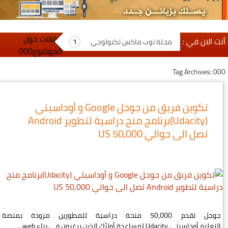
مقالات حول
أنت الان في :
مجلة توب ماكس تكنولوجي
الموضوع000
Tag Archives: 000
تكوين فريق من جوجل Google و أوداسيتي
(Udacity)برنامج منح دراسية لتطوير Android
تصل الى حوالي 50,000 US
جوجل تقدم 50،000 منحة دراسية للمطورين مزودة بمنصة
التعليم أوداسيتي Udacity لمساعدة أولئك الذين يرغبون في بناء web...