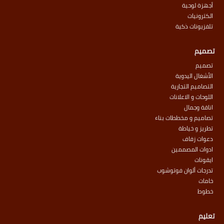
أجهزة لوحية
الكترونيات
تلفزيونات ذكية
تصميم
تصميم
الأشغال اليدوية
التصاميم التجارية
اللوحات و الاعلانات
اناقة وجمال
تصاميم و مخططات بناء
تطريز و خياطة
دعوات زفاف
ادوات المصممين
ايقونات
تدرجات ألوان فوتوشوب
خامات
خطوط
تعليم