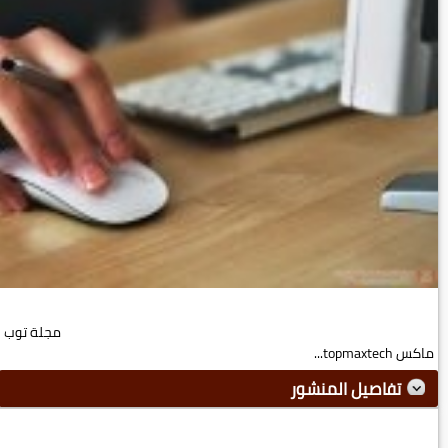
مجلة توب
ماكس topmaxtech...
تفاصيل المنشور