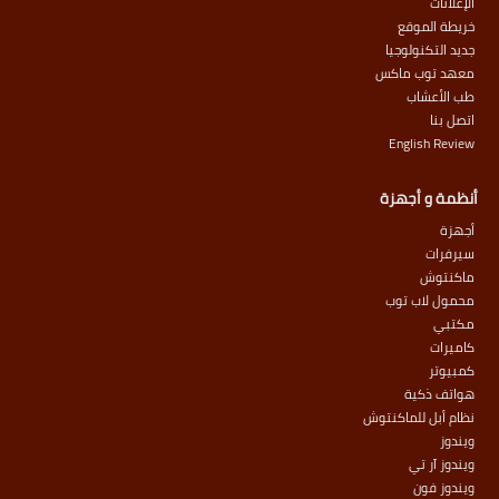
الإعلانات
خريطة الموقع
جديد التكنولوجيا
معهد توب ماكس
طب الأعشاب
اتصل بنا
English Review
أنظمة و أجهزة
أجهزة
سيرفرات
ماكنتوش
محمول لاب توب
مكتبي
كاميرات
كمبيوتر
هواتف ذكية
نظام أبل للماكنتوش
ويندوز
ويندوز آر تي
ويندوز فون