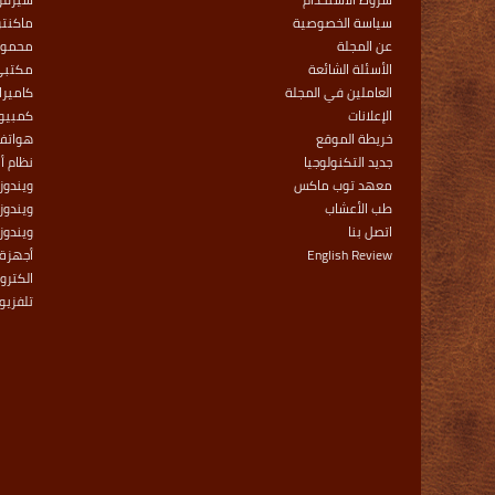
سياسة الخصوصية
ماكنت
عن المجلة
محمول
الأسئلة الشائعة
مكتبي
العاملين في المجلة
كاميرا
الإعلانات
كمبيوت
خريطة الموقع
هواتف
جديد التكنولوجيا
نظام أ
معهد توب ماكس
ويندوز
طب الأعشاب
ويندوز 
اتصل بنا
ويندوز
English Review
أجهزة 
الكترو
تلفزيو