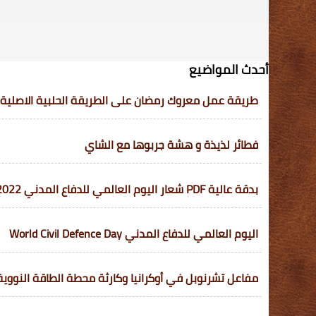
أحدث المواضيع
طريقة عمل معروك رمضان على الطريقة الحلبية الاصلية
فطائر لذيذة و هشة جربوها مع الشاي
بدقة عالية PDF شعار اليوم العالمي للدفاع المدني 2022-1443 في السعودية
اليوم العالمي للدفاع المدني World Civil Defence Day
مفاعل تشرنوبل في أوكرانيا وكارثة محطة الطاقة النووية