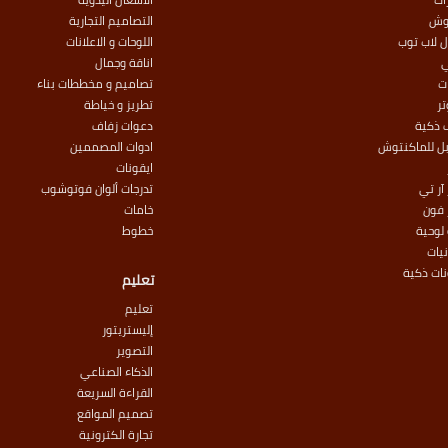
وش
التصاميم التجارية
 لاب توب
اللوحات و الاعلانات
اناقة وجمال
ت
تصاميم و مخططات بناء
ر
تطريز و خياطة
 ذكية
دعوات زفاف
بل للماكنتوش
ادوات المصممين
ايقونات
آر تي
تدرجات ألوان فوتوشوب
 فون
خامات
لوحية
خطوط
نيات
نات ذكية
تعليم
تعليم
إليستريتور
التصوير
الذكاء الصناعي
القراءة السريعة
تصميم المواقع
تجارة الكترونية