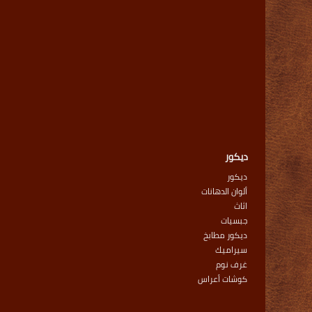
ديكور
ديكور
ألوان الدهانات
اثاث
جبسيات
ديكور مطابخ
سيراميك
غرف نوم
كوشات أعراس