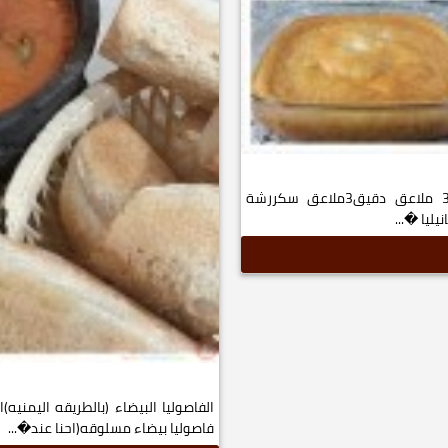
الرواني بالطريقه التقليديه 6 حبات بيض 3 ملاعق دقيق3ملاعق سكررشة
ليا �...
الفاصوليا البيضاء (بالطريقه اليمنيه)
فاصوليا بيضاء مسلوقه(احنا عند�...