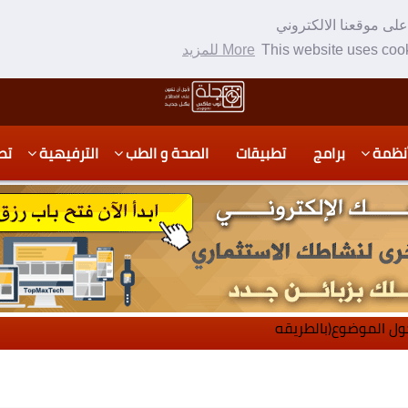
لى موقعنا الالكتروني
This website uses cook
More للمزيد
نظمة
برامج
تطبيقات
الصحة و الطب
الترفيهية
تص
ول الموضوع(بالطريقه