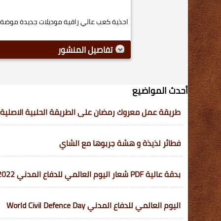
احذية كعب عالي راقية موديلات جديدة موضة 2015 اجمل والصنادل الصيفية ...
تفاصيل المنشور
أحدث المواضيع
طريقة عمل معروك رمضان على الطريقة الحلبية الاصلية
فطائر لذيذة و هشة جربوها مع الشاي
بدقة عالية PDF شعار اليوم العالمي للدفاع المدني 2022-1443 في السعودية
اليوم العالمي للدفاع المدني World Civil Defence Day