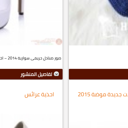
صور صنادل حريمى سوارية 2014 – اخر موضه الاحذيه 2015 احذية ...
تفاصيل المنشور
احذية كعب عالي راقية موديلات جديدة موضة 2015
احذية عرائس