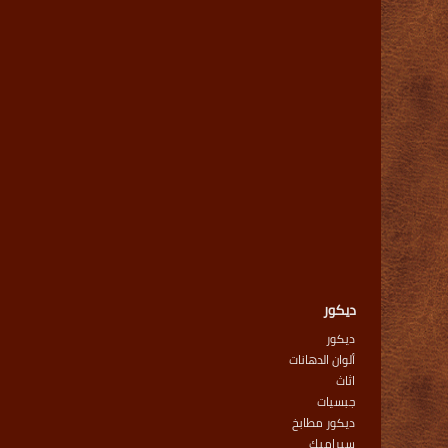
ديكور
ديكور
ألوان الدهانات
اثاث
جبسيات
ديكور مطابخ
سيراميك