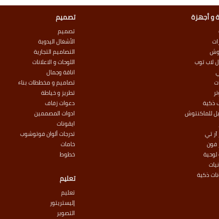
 و أجهزة
تصميم
تصميم
ات
الأشغال اليدوية
وش
التصاميم التجارية
 لاب توب
اللوحات و الاعلانات
اناقة وجمال
ت
تصاميم و مخططات بناء
ر
تطريز و خياطة
 ذكية
دعوات زفاف
بل للماكنتوش
ادوات المصممين
ايقونات
آر تي
تدرجات ألوان فوتوشوب
 فون
خامات
لوحية
خطوط
نيات
نات ذكية
تعليم
تعليم
إليستريتور
التصوير