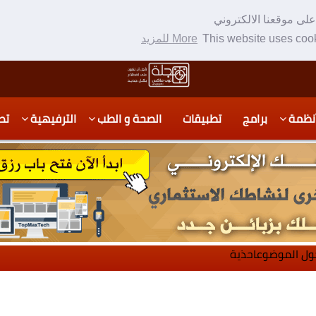
لى موقعنا الالكتروني
This website uses cook
More للمزيد
نظمة
برامج
تطبيقات
الصحة و الطب
الترفيهية
تص
ول الموضوعاحذية