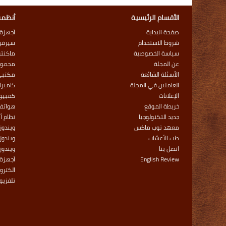
الأقسام الرئيسية
أنظمة
صفحة البداية
أجهزة
شروط الاستخدام
سيرفر
سياسة الخصوصية
ماكنت
عن المجلة
محمول
الأسئلة الشائعة
مكتبي
العاملين في المجلة
كاميرا
الإعلانات
كمبيوت
خريطة الموقع
هواتف
جديد التكنولوجيا
نظام أ
معهد توب ماكس
ويندوز
طب الأعشاب
ويندوز 
اتصل بنا
ويندوز
English Review
أجهزة 
الكترو
تلفزيو