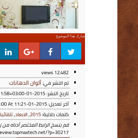
شارك هذا الموضوع
views
12٬482
ألوان الدهانات
تم النشر في:
تاريخ النشر: 2015-01-24T11:21:58+03:00
آخر تعديل:
2015-01-24T11:21:59+03:00
At 11:21 ص
كلمات دلالية:
2015
,
الابعاد
,
تلقائية
قم بنسخ الرابط المختصر أدناه من ز
/review.topmaxtech.net/?p=30217