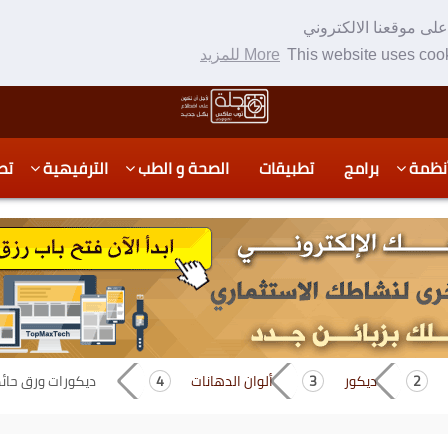
لى موقعنا الالكتروني
This website uses cook
More للمزيد
نظمة
برامج
تطبيقات
الصحة و الطب
الترفيهية
تص
ديكور
ألوان الدهانات
ديكورات ورق حائط ثل