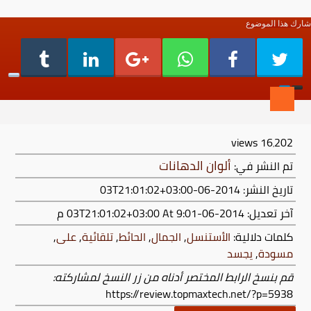
شارك هذا الموضوع
views
16٬202
ألوان الدهانات
تم النشر في:
تاريخ النشر: 2014-06-03T21:01:02+03:00
آخر تعديل:
2014-06-03T21:01:02+03:00
At 9:01 م
كلمات دلالية:
الأستنسل
,
الجمال
,
الحائط
,
تلقائية
,
على
,
مسودة
,
يجسد
قم بنسخ الرابط المختصر أدناه من زر النسخ لمشاركته:
https://review.topmaxtech.net/?p=5938