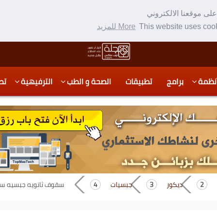
لى موقعنا الالكتروني
This website uses cook
More للمزيد
نظمة
برامج
تطبيقات
الصحة و الطب
الترفيهية
تص
ديكور
جبسيات
سقوف ثانويه جبسيه سقوف 