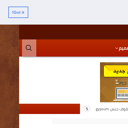
Got it!
البحث
ميم
عن:
جبس gypsum