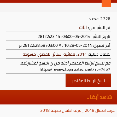
views
2٬326
اثاث
تم النشر في:
تاريخ النشر: 2014-05-28T22:23:15+03:00
آخر تعديل:
2014-05-28T22:28:58+03:00
At 10:28 م
كلمات دلالية:
2014
,
تلقائية
,
ستائر
,
للقصور
,
مسودة
قم بنسخ الرابط المختصر أدناه من زر النسخ لمشاركته:
https://review.topmaxtech.net/?p=7457
نسخ الرابط المختصر
شاهد أيضا ..
غرف اطفال 2018 _غرف اطفال حديثة 2018