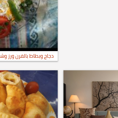
دجاج وبطاط بالفرن ورز وش