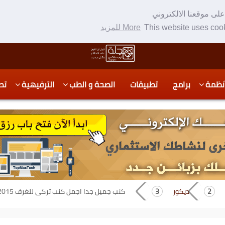
لى موقعنا الالكتروني
This website uses cook
More للمزيد
نظمة
برامج
تطبيقات
الصحة و الطب
الترفيهية
تص
ديكور
كنب جميل جدا اجمل كنب تركى للغرف 2015