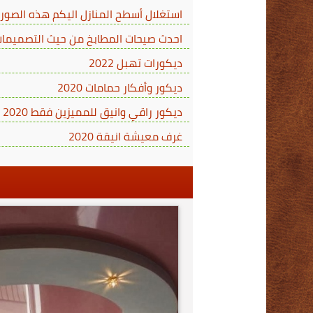
استغلال أسطح المنازل اليكم هذه الصور
احدث صيحات المطابخ من حيث التصميمات 
ديكورات تهبل 2022
ديكور وأفكار حمامات 2020
ديكور راقي وانيق للمميزين فقط 2020
غرف معيشة انيقة 2020