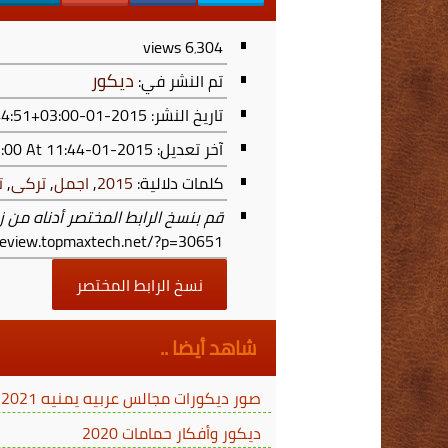
views
6٬304
ديكور
تم النشر في:
تاريخ النشر: 2015-01-31T23:44:51+03:00
آخر تعديل:
2015-01-31T23:44:51+03:00
At 11:44 م
كلمات دلالية:
2015
,
اجمل
,
تركى
,
ت
قم بنسخ الرابط المختصر أدناه من ز
/review.topmaxtech.net/?p=30651
نسخ الرابط المختصر
شاهد أيضا ..
صور ديكورات مجالس عربيه يمنيه 2021 بألوان فخمة وأقمشة فاخرة من العمودي للمفروشات
ديكور وأفكار حمامات 2020