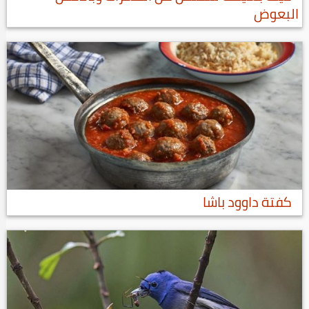
البعوض
كفتة داوود باشا