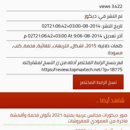
views
3٬422
ديكور
تم النشر في:
تاريخ النشر: 2014-08-02T21:06:42+03:00
آخر تعديل:
2014-08-02T21:06:42+03:00
At 9:06 م
كلمات دلالية:
2015
,
اشكال
,
انتريهات
,
تلقائية
,
فخمة
,
كنب
,
مسودة
قم بنسخ الرابط المختصر أدناه من زر النسخ لمشاركته:
https://review.topmaxtech.net/?p=18775
نسخ الرابط المختصر
شاهد أيضا ..
صور ديكورات مجالس عربيه يمنيه 2021 بألوان فخمة وأقمشة
فاخرة من العمودي للمفروشات