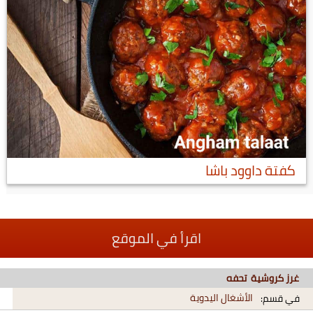
كفتة داوود باشا
اقرأ في الموقع
غرز كروشية تحفه
الأشغال اليدوية
في قسم: