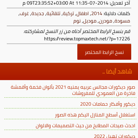
آخر تعديل:
2014-07-09T23:35:52+03:00
At 11:35 م
كلمات دلالية:
2014
,
اطفال
,
تركية
,
تلقائية
,
جديدة
,
غرف
,
مسودة
,
مودرن
,
موديل
,
نوم
قم بنسخ الرابط المختصر أدناه من زر النسخ لمشاركته:
https://review.topmaxtech.net/?p=17226
نسخ الرابط المختصر
شاهد أيضا ..
صور ديكورات مجالس عربيه يمنيه 2021 بألوان فخمة وأقمشة
فاخرة من العمودي للمفروشات
ديكور وأفكار حمامات 2020
استغلال أسطح المنازل اليكم هذه الصور
احدث صيحات المطابخ من حيث التصميمات والالوان
ديكورات تهبل 2022