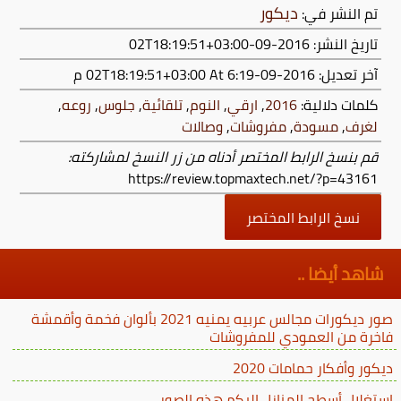
ديكور
تم النشر في:
تاريخ النشر: 2016-09-02T18:19:51+03:00
آخر تعديل:
2016-09-02T18:19:51+03:00
At 6:19 م
كلمات دلالية:
2016
,
ارقي
,
النوم
,
تلقائية
,
جلوس
,
روعه
,
لغرف
,
مسودة
,
مفروشات
,
وصالات
قم بنسخ الرابط المختصر أدناه من زر النسخ لمشاركته:
https://review.topmaxtech.net/?p=43161
نسخ الرابط المختصر
شاهد أيضا ..
صور ديكورات مجالس عربيه يمنيه 2021 بألوان فخمة وأقمشة
فاخرة من العمودي للمفروشات
ديكور وأفكار حمامات 2020
استغلال أسطح المنازل اليكم هذه الصور