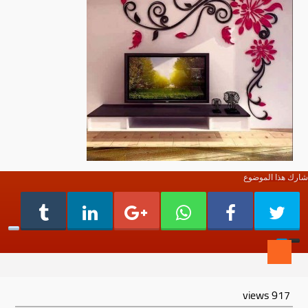
شارك هذا الموضوع
views
917