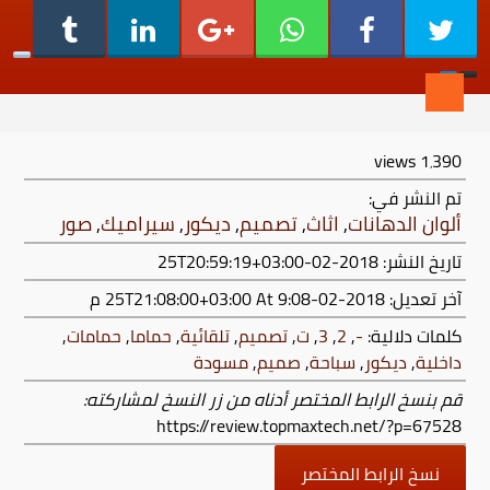
views
1٬390
تم النشر في:
ألوان الدهانات
,
اثاث
,
تصميم
,
ديكور
,
سيراميك
,
صور
تاريخ النشر: 2018-02-25T20:59:19+03:00
آخر تعديل:
2018-02-25T21:08:00+03:00
At 9:08 م
كلمات دلالية:
-
,
2
,
3
,
ت
,
تصميم
,
تلقائية
,
حماما
,
حمامات
,
داخلية
,
ديكور
,
سباحة
,
صميم
,
مسودة
قم بنسخ الرابط المختصر أدناه من زر النسخ لمشاركته:
https://review.topmaxtech.net/?p=67528
نسخ الرابط المختصر