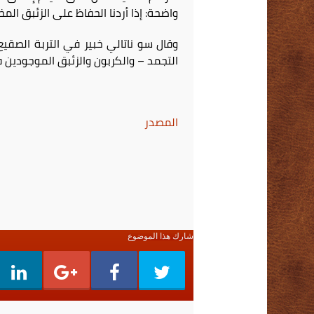
واضحة: إذا أردنا الحفاظ على الزئبق ال
وقال سو ناتالي خبير في التربة الصقي
التجمد – والكربون والزئبق الموجودين ف
المصدر
شارك هذا الموضوع