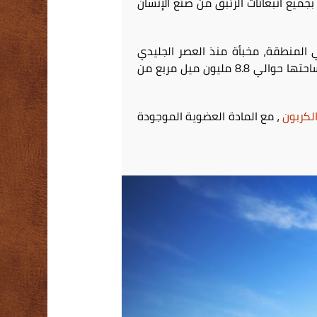
1 مليون غالون. ولتوضيح ذلك، فإن هذا المبلغ يزيد 10 مرات مقارنة بجميع انبعاثات الزئبق من صنع الإنسان
ي المنطقة، مخبأة منذ العصر الجليدي
أي تربة ظلت مجمدة لأكثر من عامين، وفي نصف الكرة الشمالي، تبلغ مساحتها حوالي 8.8 مليون ميل مربع من
لكربون
، مع المادة العضوية الموجودة