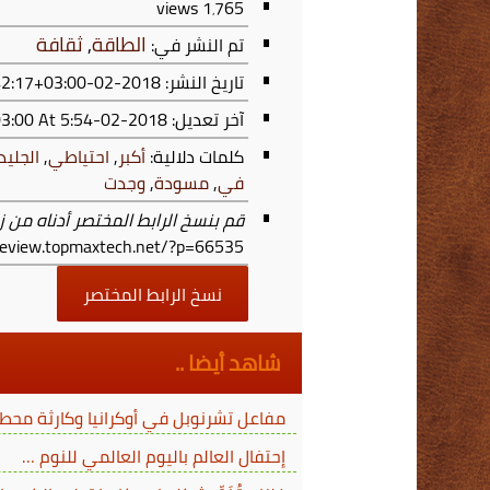
views
1٬765
الطاقة
,
ثقافة
تم النشر في:
تاريخ النشر: 2018-02-19T21:42:17+03:00
آخر تعديل:
2018-02-20T17:54:17+03:00
At 5:54 م
كلمات دلالية:
أكبر
,
احتياطي
,
الجليد
في
,
مسودة
,
وجدت
قم بنسخ الرابط المختصر أدناه من ز
/review.topmaxtech.net/?p=66535
نسخ الرابط المختصر
شاهد أيضا ..
مفاعل تشرنوبل في أوكرانيا وكارثة محطة
إحتفال العالم باليوم العالمي للنوم …