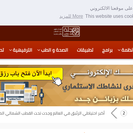
لى موقعنا الالكتروني
This website uses cook
More للمزيد
نظمة
برامج
تطبيقات
الصحة و الطب
الترفيهية
تص
أكبر احتياطي الزئبق في العالم وجدت تحت القطب الشمالي ال