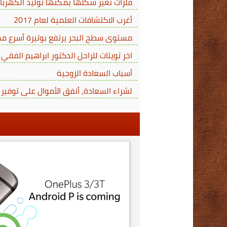
فلزات تُغَيِّر شكلها يمكنها توليد الكهربا
أغرب الاكتشافات العلمية لعام 2017
مستوى سطح البحر يرتفع بوتيرة أسرع مما
اخر تويتات للراحل الدكتور ابراهيم الفقي
أسباب السعادة الزوجية
لشراء السعادة، أنفق الأموال على توفير 